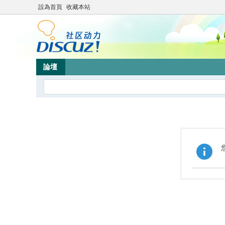
設為首頁
收藏本站
論壇