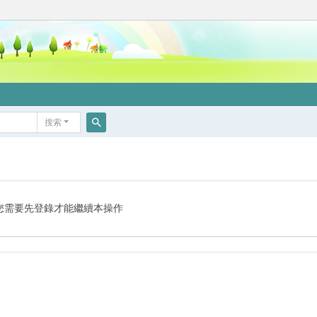
搜索
搜
索
您需要先登錄才能繼續本操作