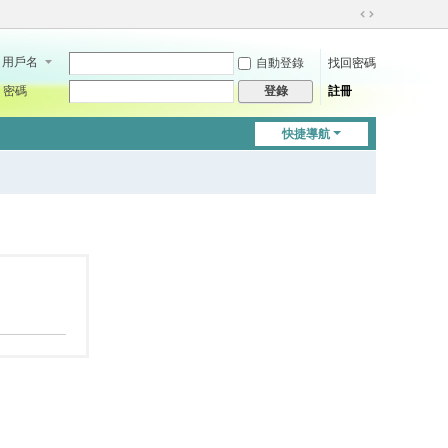
切
換
用戶名
自動登錄
找回密碼
到
寬
密碼
註冊
登錄
版
快捷導航