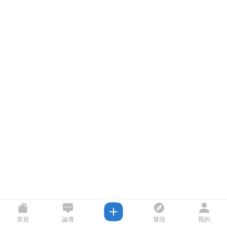
首頁
論壇
發現
我的