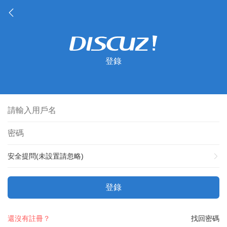
登錄
安全提問(未設置請忽略)
登錄
還沒有註冊？
找回密碼