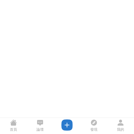
首頁
論壇
發現
我的