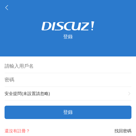
登錄
安全提問(未設置請忽略)
登錄
還沒有註冊？
找回密碼