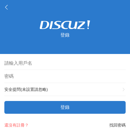
登錄
安全提問(未設置請忽略)
登錄
還沒有註冊？
找回密碼