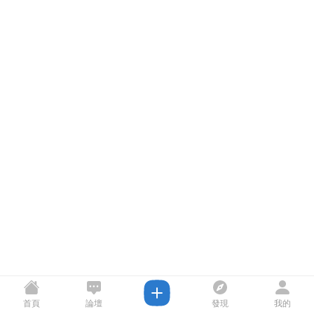
首頁
論壇
發現
我的