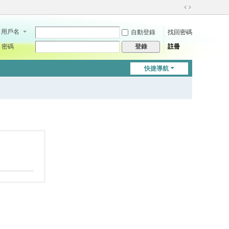
切
換
用戶名
自動登錄
找回密碼
到
寬
密碼
註冊
登錄
版
快捷導航