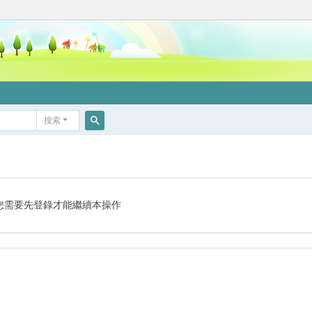
搜索
搜
索
您需要先登錄才能繼續本操作