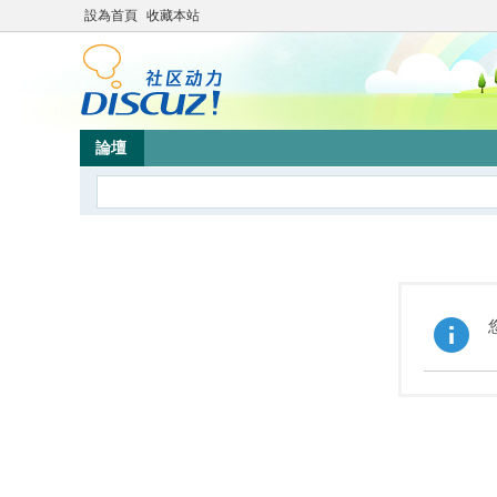
設為首頁
收藏本站
論壇