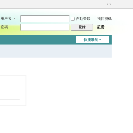
切
換
用戶名
自動登錄
找回密碼
到
寬
密碼
註冊
登錄
版
快捷導航