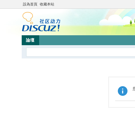
設為首頁
收藏本站
論壇