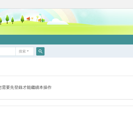
搜索
搜
索
您需要先登錄才能繼續本操作