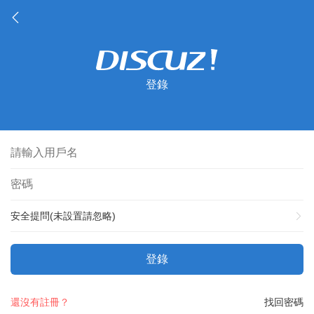
登錄
安全提問(未設置請忽略)
登錄
還沒有註冊？
找回密碼