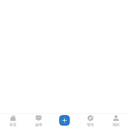
首頁
論壇
發現
我的