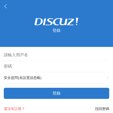
登錄
安全提問(未設置請忽略)
登錄
還沒有註冊？
找回密碼