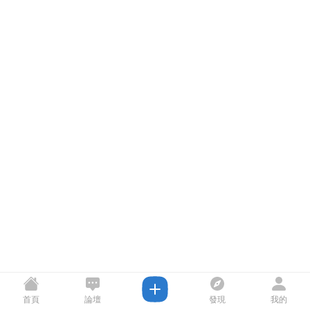
首頁
論壇
發現
我的