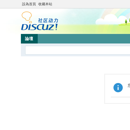
設為首頁
收藏本站
論壇