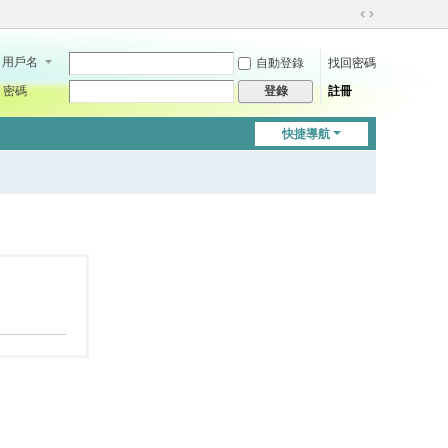
切
換
用戶名
自動登錄
找回密碼
到
寬
密碼
註冊
登錄
版
快捷導航