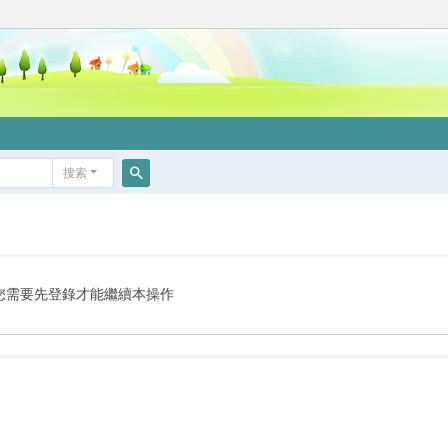
搜索
搜
索
您需要先登錄才能繼續本操作