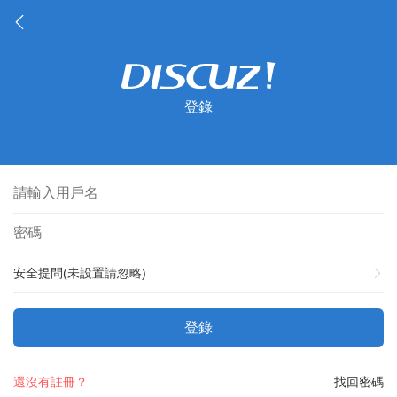
登錄
安全提問(未設置請忽略)
登錄
還沒有註冊？
找回密碼