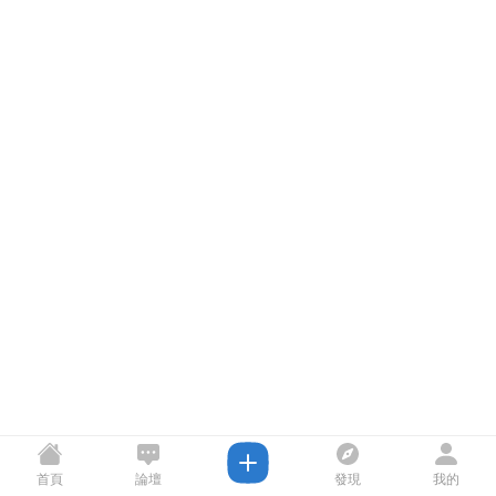
首頁
論壇
發現
我的