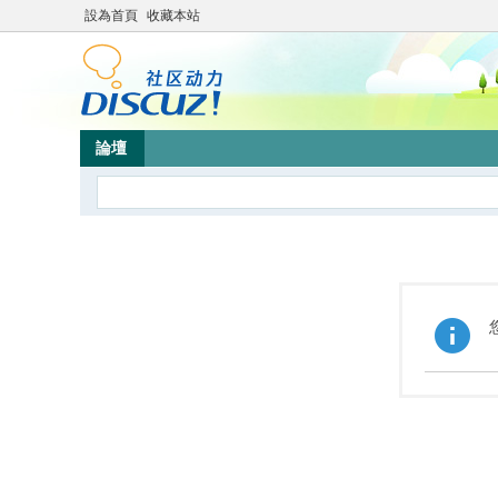
設為首頁
收藏本站
論壇