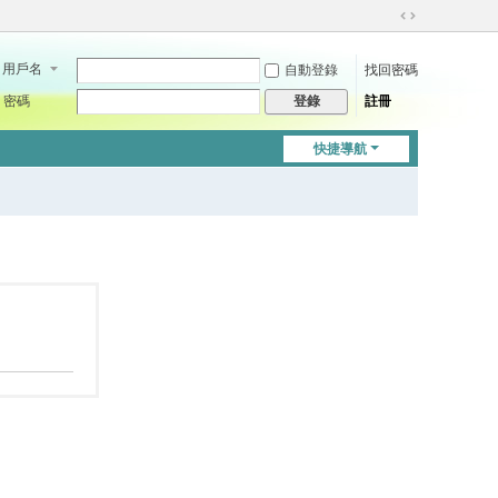
切
換
用戶名
自動登錄
找回密碼
到
寬
密碼
註冊
登錄
版
快捷導航