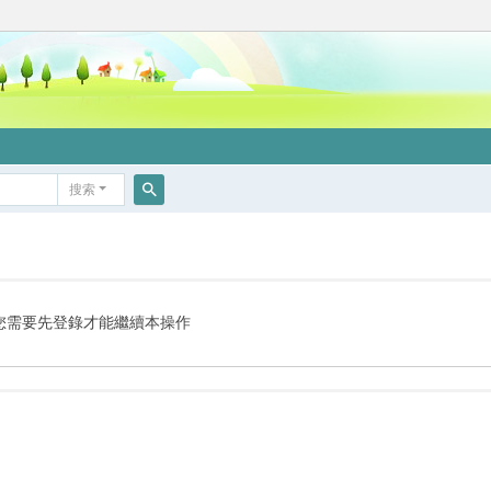
搜索
搜
索
您需要先登錄才能繼續本操作