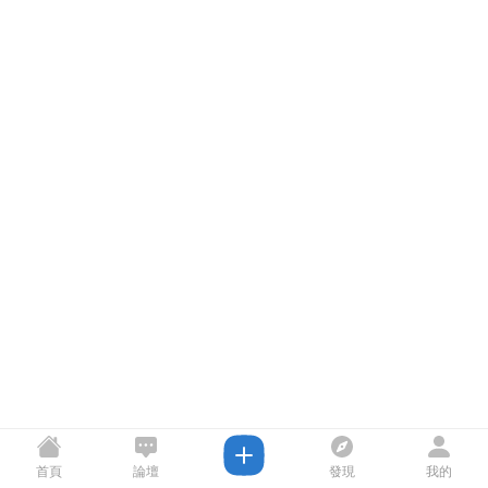
首頁
論壇
發現
我的