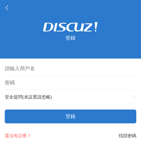
登錄
安全提問(未設置請忽略)
登錄
還沒有註冊？
找回密碼