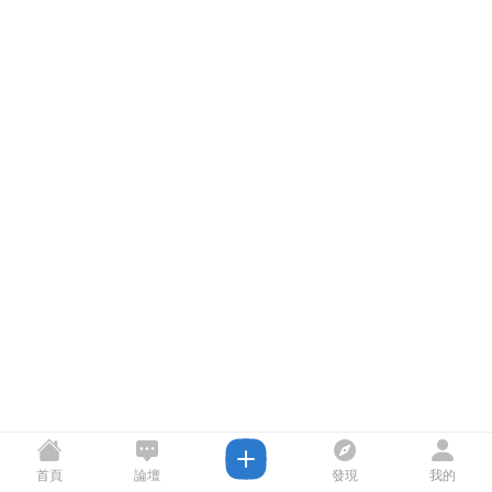
首頁
論壇
發現
我的