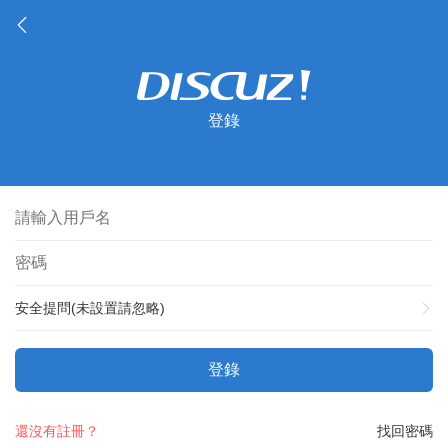
登錄
安全提問(未設置請忽略)
登錄
還沒有註冊？
找回密碼