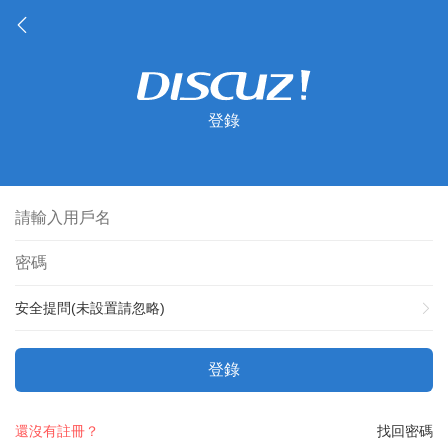
登錄
安全提問(未設置請忽略)
登錄
還沒有註冊？
找回密碼