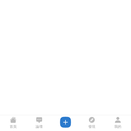
首頁
論壇
發現
我的