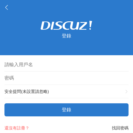
登錄
安全提問(未設置請忽略)
登錄
還沒有註冊？
找回密碼