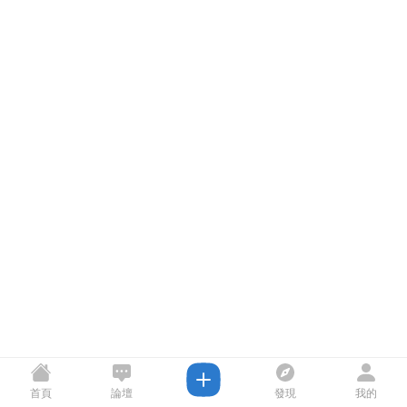
首頁
論壇
發現
我的