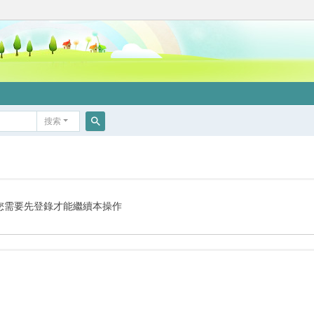
搜索
搜
索
您需要先登錄才能繼續本操作