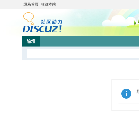
設為首頁
收藏本站
論壇