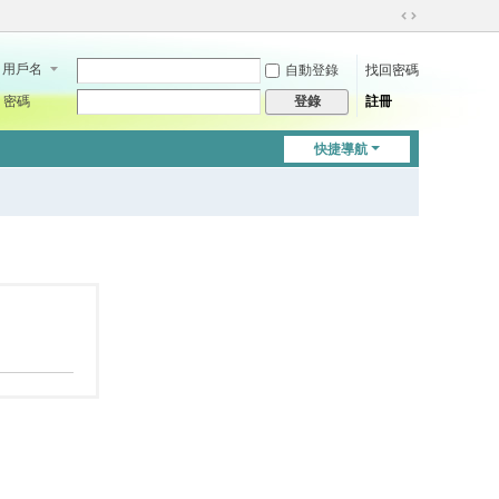
切
換
用戶名
自動登錄
找回密碼
到
寬
密碼
註冊
登錄
版
快捷導航