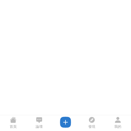
首頁
論壇
發現
我的