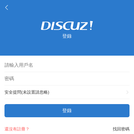
登錄
安全提問(未設置請忽略)
登錄
還沒有註冊？
找回密碼