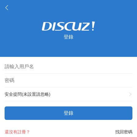
登錄
安全提問(未設置請忽略)
登錄
還沒有註冊？
找回密碼