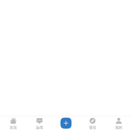
首頁
論壇
發現
我的