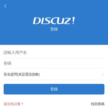
登錄
安全提問(未設置請忽略)
登錄
還沒有註冊？
找回密碼