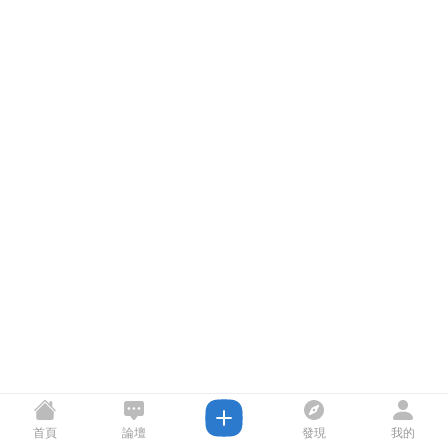
首頁
論壇
發現
我的