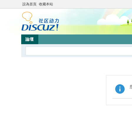
設為首頁
收藏本站
論壇