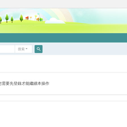
搜索
搜
索
您需要先登錄才能繼續本操作