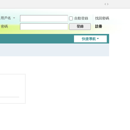
切
換
用戶名
自動登錄
找回密碼
到
寬
密碼
註冊
登錄
版
快捷導航