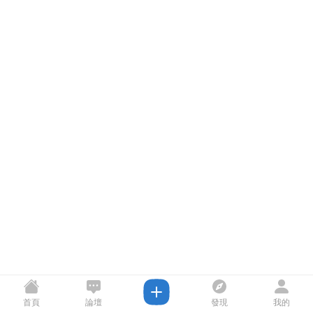
首頁
論壇
發現
我的