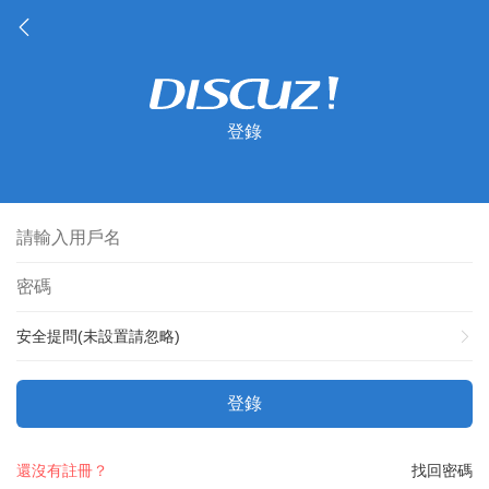
登錄
安全提問(未設置請忽略)
登錄
還沒有註冊？
找回密碼