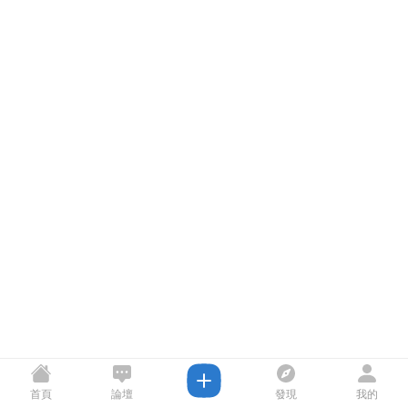
首頁
論壇
發現
我的