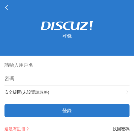
登錄
安全提問(未設置請忽略)
登錄
還沒有註冊？
找回密碼