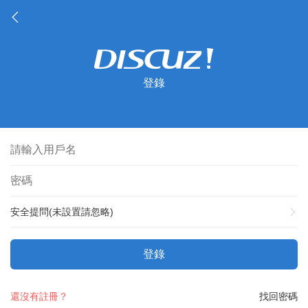
登錄
安全提問(未設置請忽略)
登錄
還沒有註冊？
找回密碼