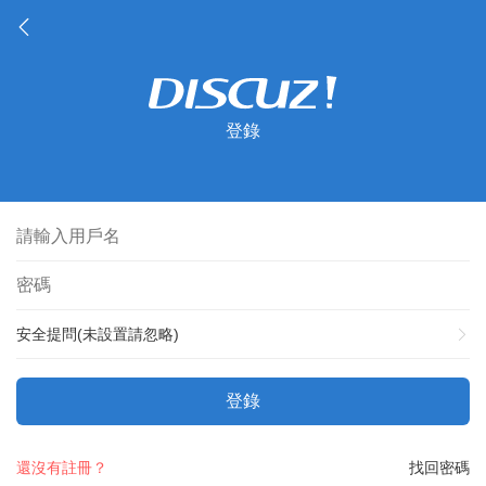
登錄
安全提問(未設置請忽略)
登錄
還沒有註冊？
找回密碼