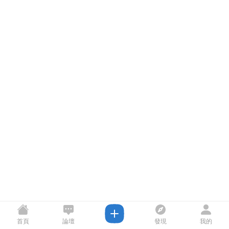
首頁
論壇
發現
我的