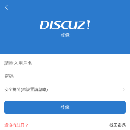
登錄
安全提問(未設置請忽略)
登錄
還沒有註冊？
找回密碼