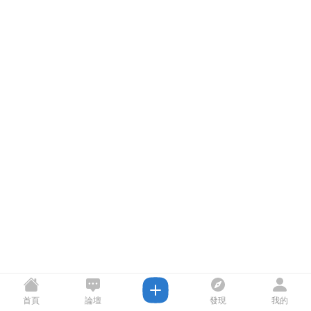
首頁
論壇
發現
我的