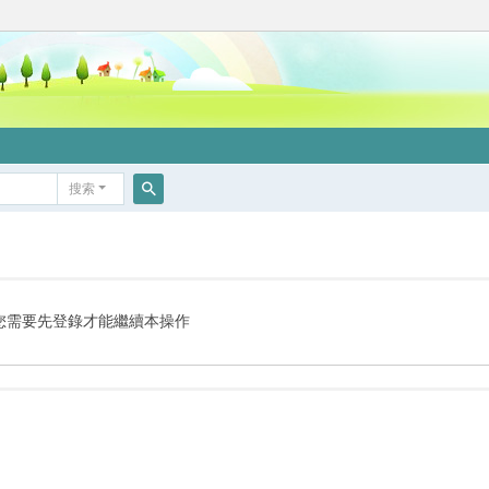
搜索
搜
索
您需要先登錄才能繼續本操作