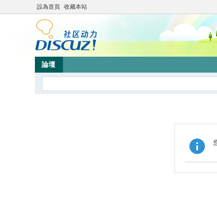
設為首頁
收藏本站
論壇