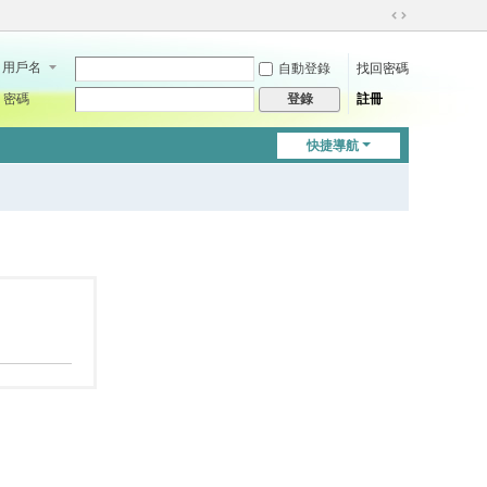
切
換
用戶名
自動登錄
找回密碼
到
寬
密碼
註冊
登錄
版
快捷導航