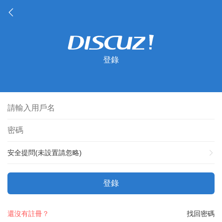
登錄
安全提問(未設置請忽略)
登錄
還沒有註冊？
找回密碼