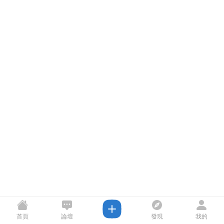
首頁
論壇
發現
我的