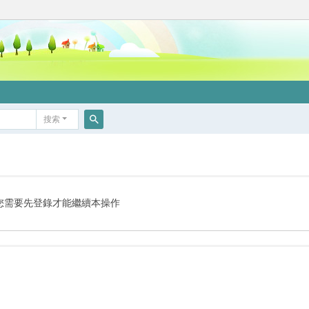
搜索
搜
索
您需要先登錄才能繼續本操作