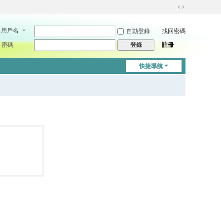
切
換
用戶名
自動登錄
找回密碼
到
寬
密碼
註冊
登錄
版
快捷導航