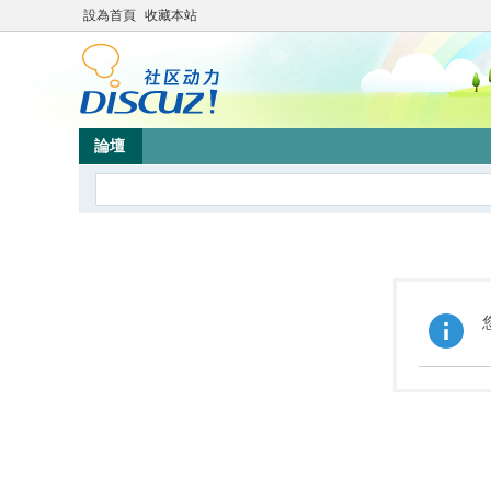
設為首頁
收藏本站
論壇