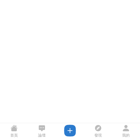
首頁
論壇
發現
我的