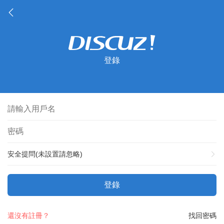
登錄
安全提問(未設置請忽略)
登錄
還沒有註冊？
找回密碼