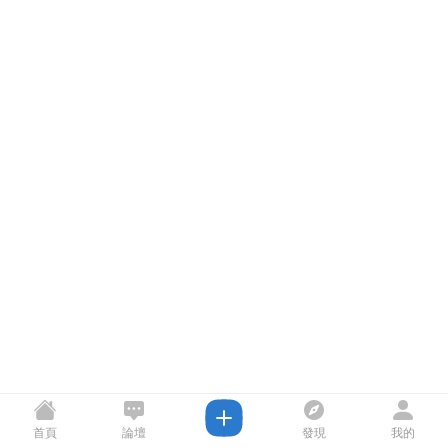
首頁
論壇
發現
我的