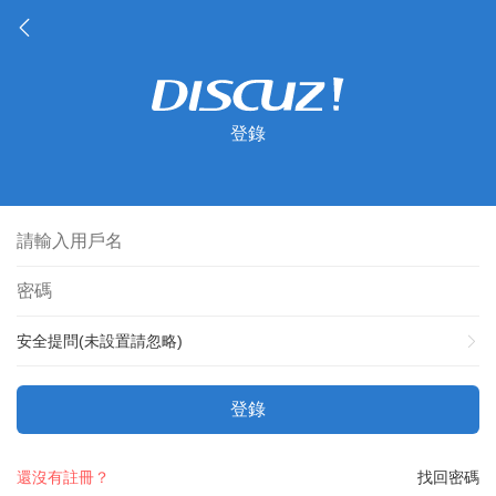
登錄
安全提問(未設置請忽略)
登錄
還沒有註冊？
找回密碼