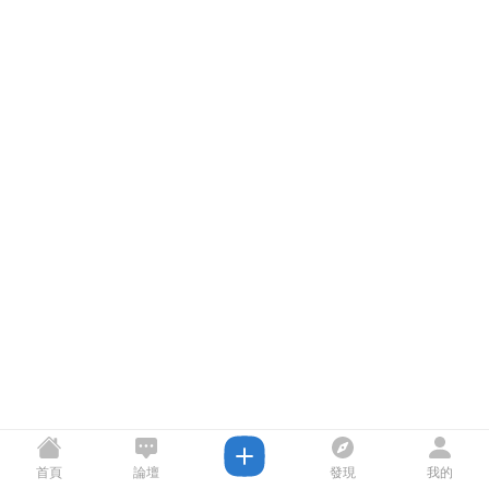
首頁
論壇
發現
我的