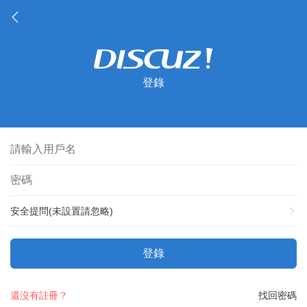
登錄
安全提問(未設置請忽略)
登錄
還沒有註冊？
找回密碼