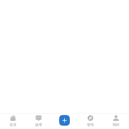
首頁
論壇
發現
我的