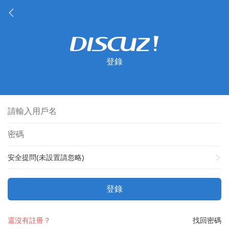
登錄
安全提問(未設置請忽略)
登錄
還沒有註冊？
找回密碼