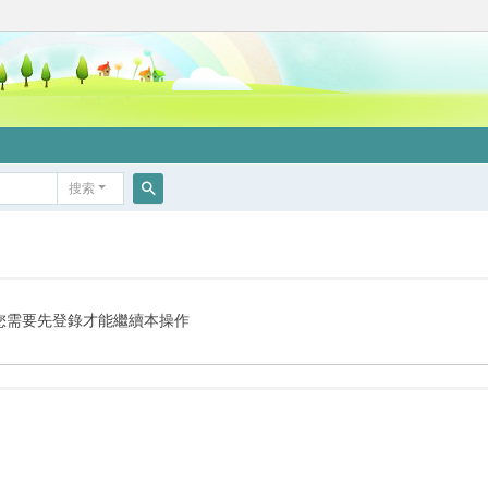
搜索
搜
索
您需要先登錄才能繼續本操作