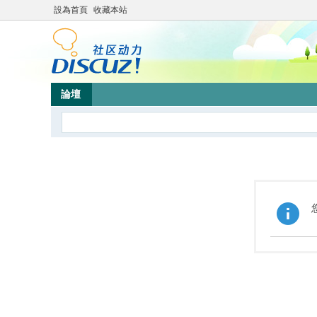
設為首頁
收藏本站
論壇