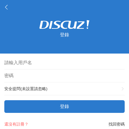
登錄
安全提問(未設置請忽略)
登錄
還沒有註冊？
找回密碼