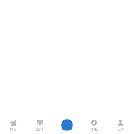
首頁
論壇
發現
我的