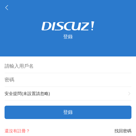
登錄
安全提問(未設置請忽略)
登錄
還沒有註冊？
找回密碼