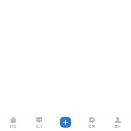
首頁
論壇
發現
我的