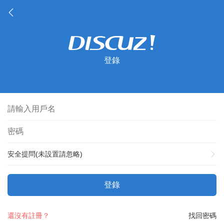
登錄
安全提問(未設置請忽略)
登錄
還沒有註冊？
找回密碼