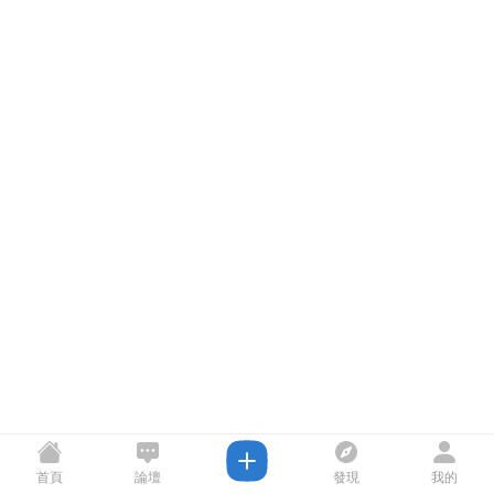
首頁
論壇
發現
我的