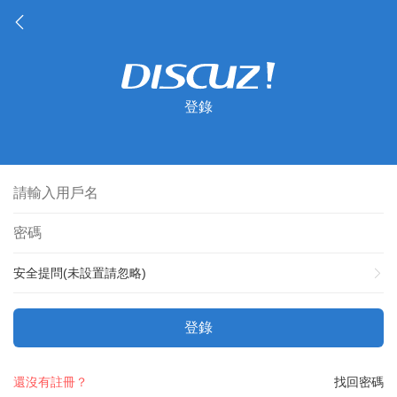
登錄
安全提問(未設置請忽略)
登錄
還沒有註冊？
找回密碼