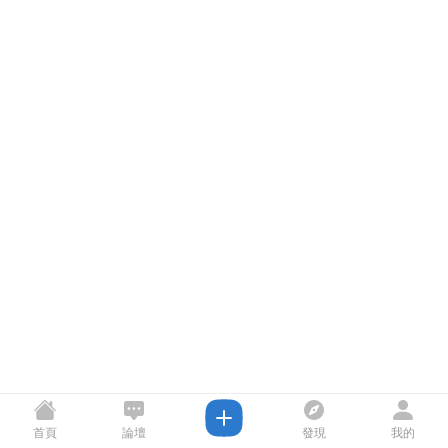
首頁
論壇
發現
我的