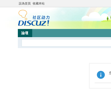
設為首頁
收藏本站
論壇