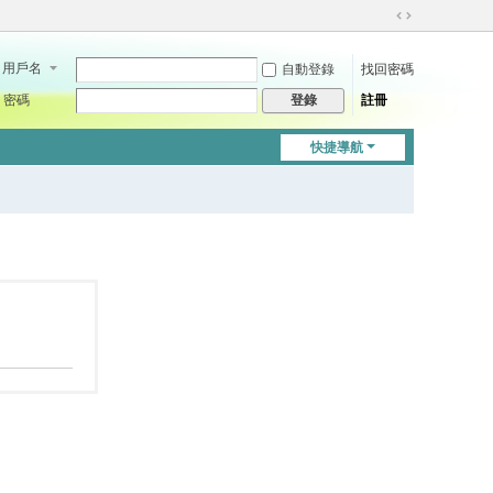
切
換
用戶名
自動登錄
找回密碼
到
寬
密碼
註冊
登錄
版
快捷導航