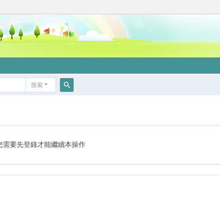
搜索
搜
索
您需要先登錄才能繼續本操作