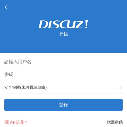
登錄
安全提問(未設置請忽略)
登錄
還沒有註冊？
找回密碼