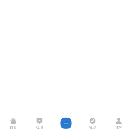
首頁
論壇
發現
我的