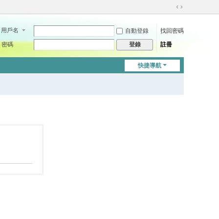
切
換
用戶名
自動登錄
找回密碼
到
寬
密碼
註冊
登錄
版
快捷導航