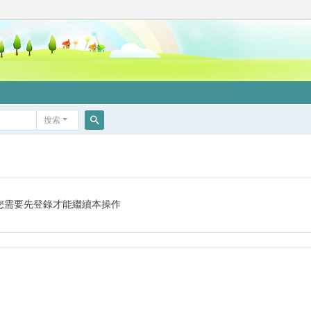
搜索
搜
索
您需要先登錄才能繼續本操作