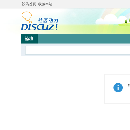
設為首頁
收藏本站
論壇