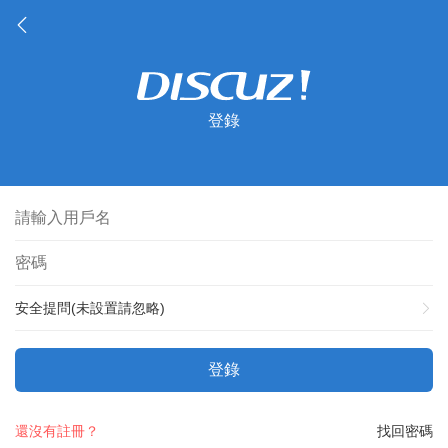
登錄
安全提問(未設置請忽略)
登錄
還沒有註冊？
找回密碼