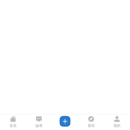
首頁
論壇
發現
我的