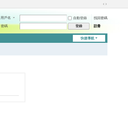
切
換
用戶名
自動登錄
找回密碼
到
寬
密碼
註冊
登錄
版
快捷導航