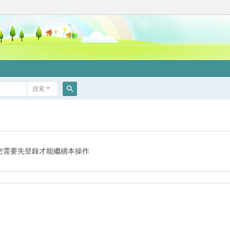
搜索
搜
索
您需要先登錄才能繼續本操作