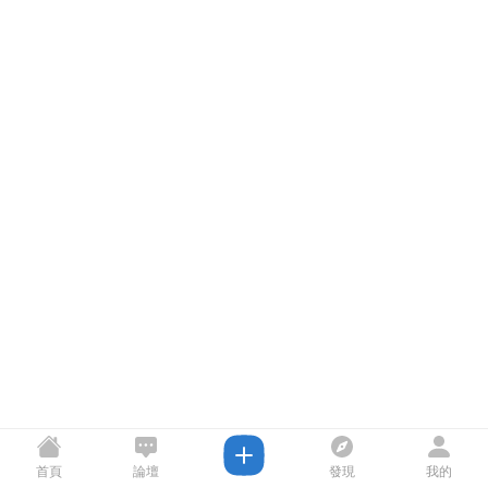
首頁
論壇
發現
我的