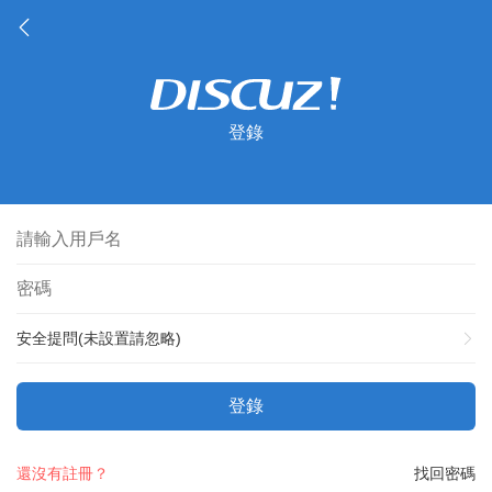
登錄
安全提問(未設置請忽略)
登錄
還沒有註冊？
找回密碼