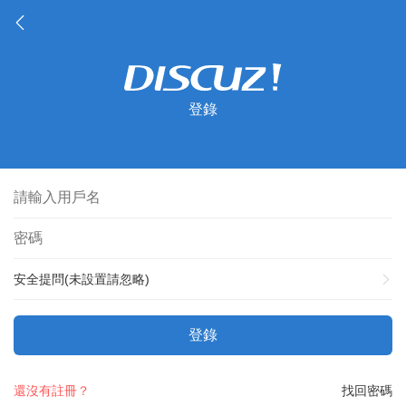
登錄
安全提問(未設置請忽略)
登錄
還沒有註冊？
找回密碼