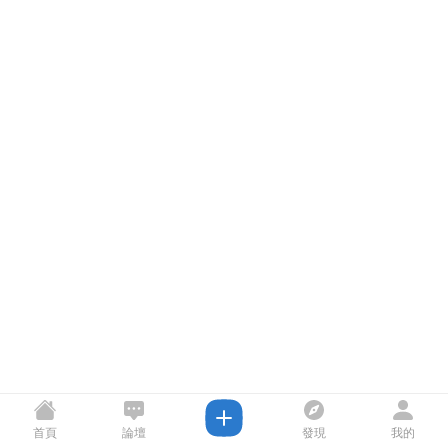
首頁
論壇
發現
我的