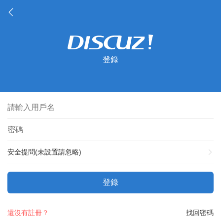
登錄
安全提問(未設置請忽略)
登錄
還沒有註冊？
找回密碼