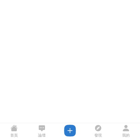
首頁
論壇
發現
我的