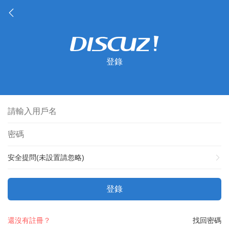
登錄
安全提問(未設置請忽略)
登錄
還沒有註冊？
找回密碼