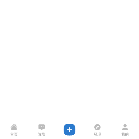
首頁
論壇
發現
我的