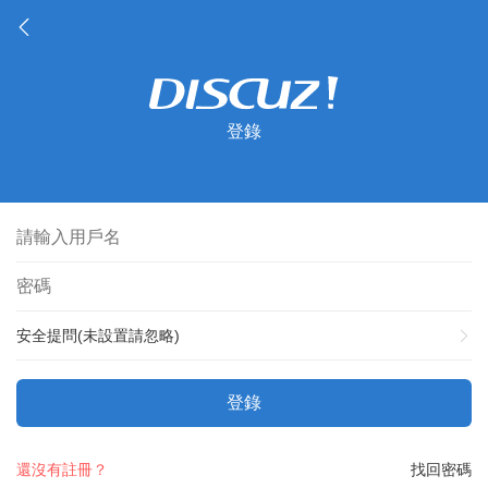
登錄
安全提問(未設置請忽略)
登錄
還沒有註冊？
找回密碼