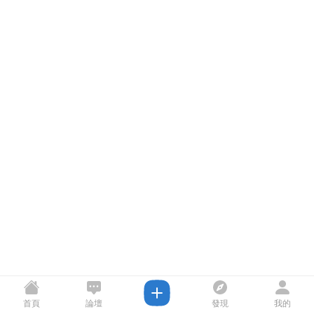
首頁
論壇
發現
我的