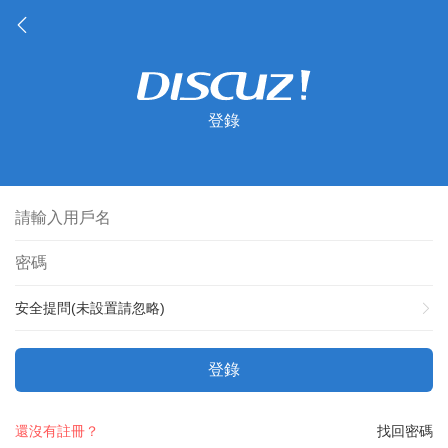
登錄
安全提問(未設置請忽略)
登錄
還沒有註冊？
找回密碼