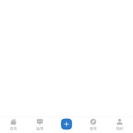
首頁
論壇
發現
我的