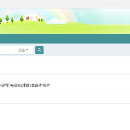
搜索
搜
索
您需要先登錄才能繼續本操作