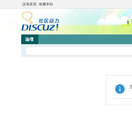
設為首頁
收藏本站
論壇