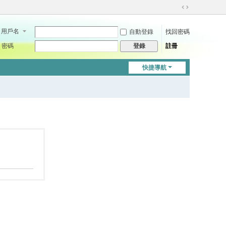
切
換
用戶名
自動登錄
找回密碼
到
寬
密碼
註冊
登錄
版
快捷導航