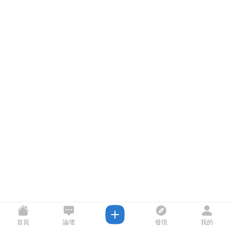
首頁
論壇
發現
我的