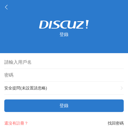
登錄
安全提問(未設置請忽略)
登錄
還沒有註冊？
找回密碼